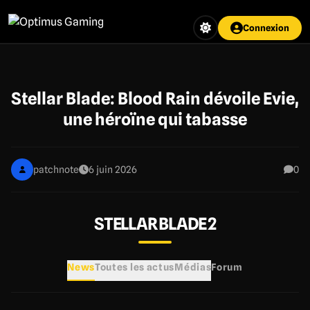
Aller
au
Connexion
contenu
principal
Stellar Blade: Blood Rain dévoile Evie,
une héroïne qui tabasse
patchnote
6 juin 2026
0
STELLAR BLADE 2
News
Toutes les actus
Médias
Forum