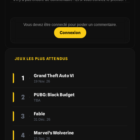
Vous devez être connecté pour poster un commentaire.
Connexion
JEUX LES PLUS ATTENDUS
Grand Theft Auto VI
1
19 Nov. 26
PUBG: Black Budget
2
TBA
Fable
3
31 Déc. 26
Marvel’s Wolverine
4
15 Sep. 26