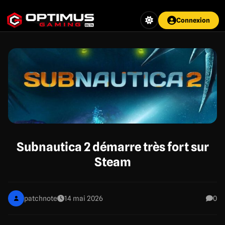
Aller
au
Connexion
contenu
principal
Subnautica 2 démarre très fort sur
Steam
patchnote
14 mai 2026
0