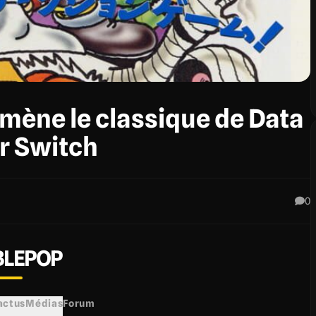
ène le classique de Data
r Switch
0
LEPOP
 actus
Médias
Forum