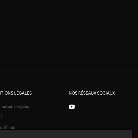
TIONS LÉGALES
NOS RÉSEAUX SOCIAUX
rmations légales
U.
s affiliés
ération