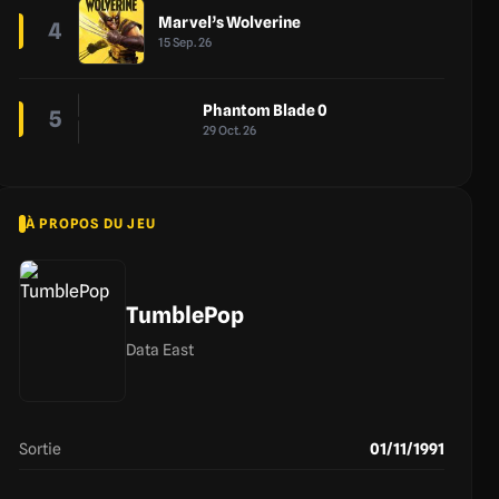
Marvel’s Wolverine
4
15 Sep. 26
Phantom Blade 0
5
29 Oct. 26
À PROPOS DU JEU
TumblePop
Data East
Sortie
01/11/1991