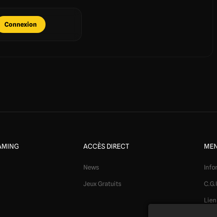
Connexion
AMING
ACCÈS DIRECT
MEN
News
Info
Jeux Gratuits
C.G.
Lien
Mod