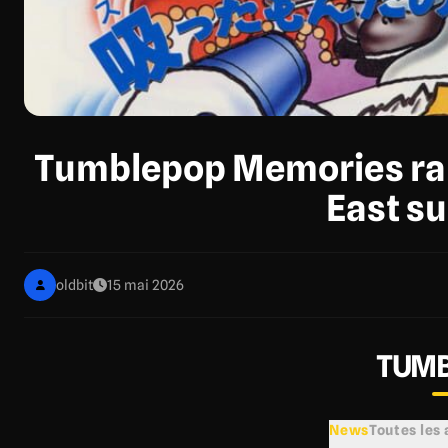
Tumblepop Memories ram
East su
oldbit
15 mai 2026
TUMB
News
Toutes les