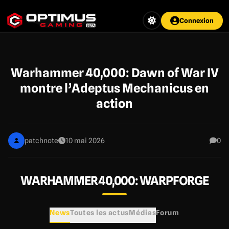
Aller
au
Connexion
contenu
principal
Warhammer 40,000: Dawn of War IV
montre l’Adeptus Mechanicus en
action
patchnote
10 mai 2026
0
WARHAMMER 40,000: WARPFORGE
News
Toutes les actus
Médias
Forum