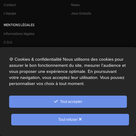
Contact
News
L'équipe
Jeux Gratuits
MENTIONS LÉGALES
Informations légales
C.G.U.
Liens affiliés
🍪 Cookies & confidentialité Nous utilisons des cookies pour
Modération
assurer le bon fonctionnement du site, mesurer l'audience et
Confidentialité
vous proposer une expérience optimale. En poursuivant
Cookies
votre navigation, vous acceptez leur utilisation. Vous pouvez
personnaliser vos choix à tout moment.
Préférences cookies
NOS RÉSEAUX SOCIAUX
Tout accepter
© 2026 Optimus Gaming. Tous droits réservés.
Tout refuser
10
Rechercher