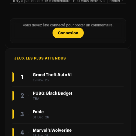
Il n'y a pas encore de commentaire ! Et si vous écriviez le premier ?
Vous devez être connecté pour poster un commentaire.
Connexion
JEUX LES PLUS ATTENDUS
Grand Theft Auto VI
1
19 Nov. 26
PUBG: Black Budget
2
TBA
Fable
3
31 Déc. 26
Marvel’s Wolverine
4
15 Sep. 26