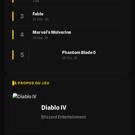
TBA
Fable
3
31 Déc. 26
Marvel’s Wolverine
4
15 Sep. 26
Phantom Blade 0
5
29 Oct. 26
À PROPOS DU JEU
Diablo IV
Blizzard Entertainment