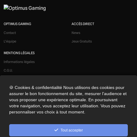
OPTIMUS GAMING
ACCÈS DIRECT
Contact
News
L'équipe
Jeux Gratuits
MENTIONS LÉGALES
Informations légales
C.G.U.
Liens affiliés
🍪 Cookies & confidentialité Nous utilisons des cookies pour
Modération
assurer le bon fonctionnement du site, mesurer l'audience et
Confidentialité
vous proposer une expérience optimale. En poursuivant
Cookies
votre navigation, vous acceptez leur utilisation. Vous pouvez
personnaliser vos choix à tout moment.
Préférences cookies
NOS RÉSEAUX SOCIAUX
Tout accepter