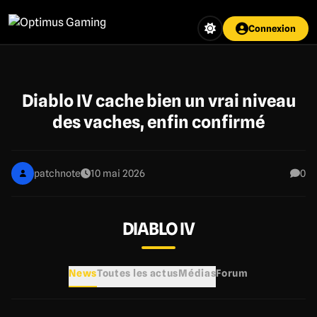
Aller
au
Connexion
contenu
principal
Diablo IV cache bien un vrai niveau
des vaches, enfin confirmé
patchnote
10 mai 2026
0
DIABLO IV
News
Toutes les actus
Médias
Forum