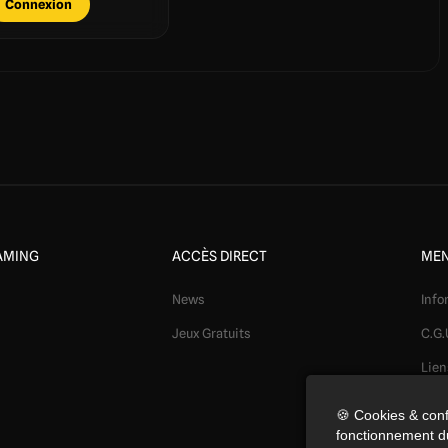
Connexion
AMING
ACCÈS DIRECT
MEN
News
Info
Jeux Gratuits
C.G.
Lien
Mod
🍪 Cookies & conf
fonctionnement du
Conf