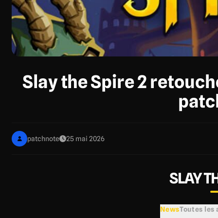
Slay the Spire 2 retouc
patc
patchnote
25 mai 2026
SLAY TH
News
Toutes les