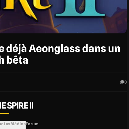
he déjà Aeonglass dans un
h bêta
0
E SPIRE II
 actus
Médias
Forum