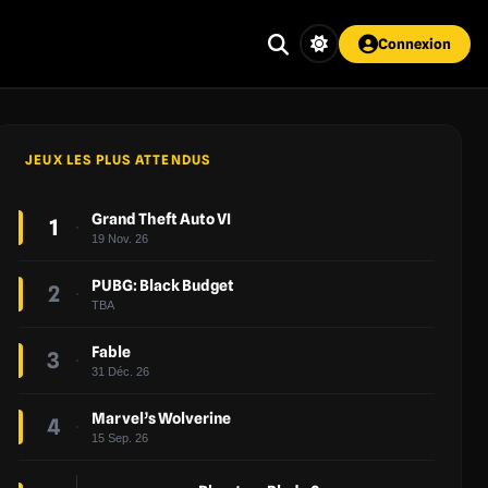
Connexion
JEUX LES PLUS ATTENDUS
Grand Theft Auto VI
1
19 Nov. 26
PUBG: Black Budget
2
TBA
Fable
3
31 Déc. 26
Marvel’s Wolverine
4
15 Sep. 26