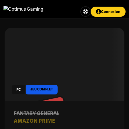
Aller
au
Connexion
contenu
principal
JEU COMPLET
PC
EXPIRÉ
FANTASY GENERAL
AMAZON PRIME